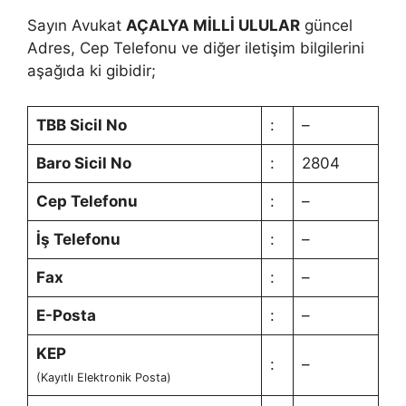
Sayın Avukat
AÇALYA MİLLİ ULULAR
güncel
Adres, Cep Telefonu ve diğer iletişim bilgilerini
aşağıda ki gibidir;
TBB Sicil No
:
–
Baro Sicil No
:
2804
Cep Telefonu
:
–
İş Telefonu
:
–
Fax
:
–
E-Posta
:
–
KEP
:
–
(Kayıtlı Elektronik Posta)