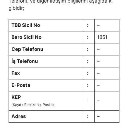
Telefonu ve diğer iletişim bilgilerini aşağıda ki
gibidir;
TBB Sicil No
:
–
Baro Sicil No
:
1851
Cep Telefonu
:
–
İş Telefonu
:
–
Fax
:
–
E-Posta
:
–
KEP
:
–
(Kayıtlı Elektronik Posta)
Adres
:
–