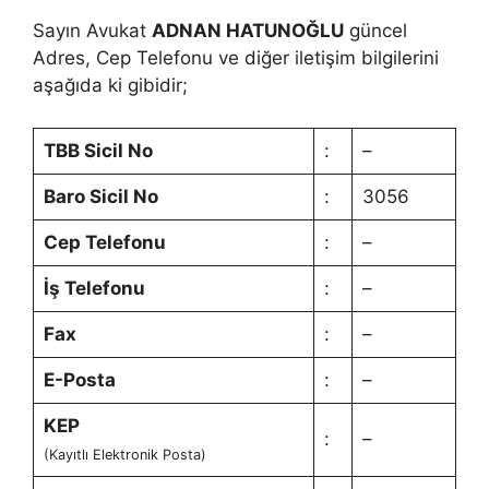
Sayın Avukat
ADNAN HATUNOĞLU
güncel
Adres, Cep Telefonu ve diğer iletişim bilgilerini
aşağıda ki gibidir;
TBB Sicil No
:
–
Baro Sicil No
:
3056
Cep Telefonu
:
–
İş Telefonu
:
–
Fax
:
–
E-Posta
:
–
KEP
:
–
(Kayıtlı Elektronik Posta)