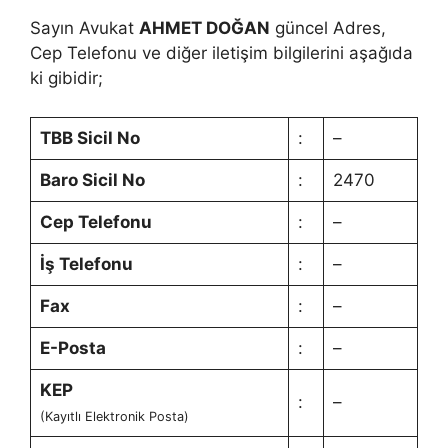
Sayın Avukat
AHMET DOĞAN
güncel Adres,
Cep Telefonu ve diğer iletişim bilgilerini aşağıda
ki gibidir;
TBB Sicil No
:
–
Baro Sicil No
:
2470
Cep Telefonu
:
–
İş Telefonu
:
–
Fax
:
–
E-Posta
:
–
KEP
:
–
(Kayıtlı Elektronik Posta)