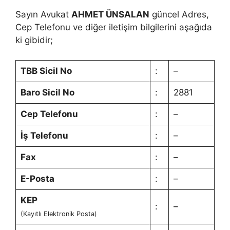
Sayın Avukat
AHMET ÜNSALAN
güncel Adres,
Cep Telefonu ve diğer iletişim bilgilerini aşağıda
ki gibidir;
TBB Sicil No
:
–
Baro Sicil No
:
2881
Cep Telefonu
:
–
İş Telefonu
:
–
Fax
:
–
E-Posta
:
–
KEP
:
–
(Kayıtlı Elektronik Posta)