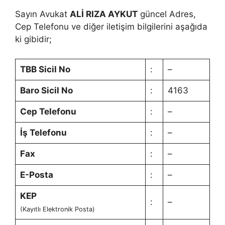
Sayın Avukat
ALİ RIZA AYKUT
güncel Adres,
Cep Telefonu ve diğer iletişim bilgilerini aşağıda
ki gibidir;
TBB Sicil No
:
–
Baro Sicil No
:
4163
Cep Telefonu
:
–
İş Telefonu
:
–
Fax
:
–
E-Posta
:
–
KEP
:
–
(Kayıtlı Elektronik Posta)