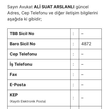
Sayın Avukat
ALİ SUAT ARSLANLI
güncel
Adres, Cep Telefonu ve diğer iletişim bilgilerini
aşağıda ki gibidir;
TBB Sicil No
:
–
Baro Sicil No
:
4872
Cep Telefonu
:
–
İş Telefonu
:
–
Fax
:
–
E-Posta
:
–
KEP
:
–
(Kayıtlı Elektronik Posta)