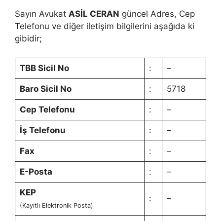
Sayın Avukat
ASİL CERAN
güncel Adres, Cep
Telefonu ve diğer iletişim bilgilerini aşağıda ki
gibidir;
TBB Sicil No
:
–
Baro Sicil No
:
5718
Cep Telefonu
:
–
İş Telefonu
:
–
Fax
:
–
E-Posta
:
–
KEP
:
–
(Kayıtlı Elektronik Posta)