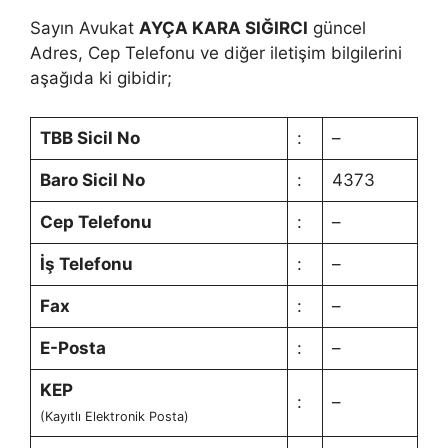
Sayın Avukat
AYÇA KARA SIĞIRCI
güncel
Adres, Cep Telefonu ve diğer iletişim bilgilerini
aşağıda ki gibidir;
TBB Sicil No
:
–
Baro Sicil No
:
4373
Cep Telefonu
:
–
İş Telefonu
:
–
Fax
:
–
E-Posta
:
–
KEP
:
–
(Kayıtlı Elektronik Posta)