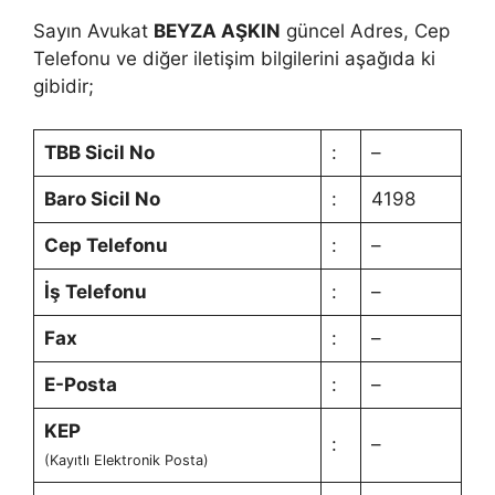
Sayın Avukat
BEYZA AŞKIN
güncel Adres, Cep
Telefonu ve diğer iletişim bilgilerini aşağıda ki
gibidir;
TBB Sicil No
:
–
Baro Sicil No
:
4198
Cep Telefonu
:
–
İş Telefonu
:
–
Fax
:
–
E-Posta
:
–
KEP
:
–
(Kayıtlı Elektronik Posta)