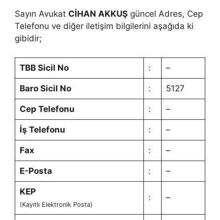
Sayın Avukat
CİHAN AKKUŞ
güncel Adres, Cep
Telefonu ve diğer iletişim bilgilerini aşağıda ki
gibidir;
TBB Sicil No
:
–
Baro Sicil No
:
5127
Cep Telefonu
:
–
İş Telefonu
:
–
Fax
:
–
E-Posta
:
–
KEP
:
–
(Kayıtlı Elektronik Posta)