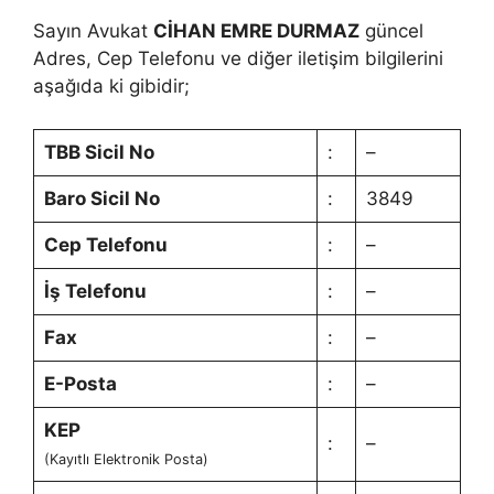
Sayın Avukat
CİHAN EMRE DURMAZ
güncel
Adres, Cep Telefonu ve diğer iletişim bilgilerini
aşağıda ki gibidir;
TBB Sicil No
:
–
Baro Sicil No
:
3849
Cep Telefonu
:
–
İş Telefonu
:
–
Fax
:
–
E-Posta
:
–
KEP
:
–
(Kayıtlı Elektronik Posta)