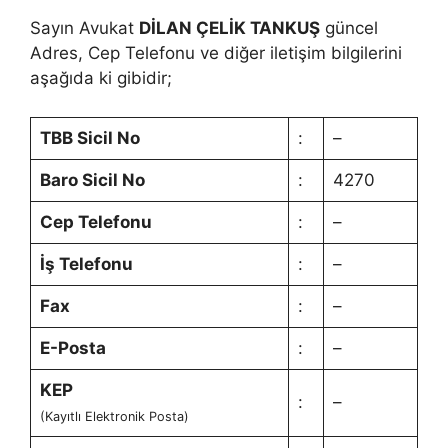
Sayın Avukat
DİLAN ÇELİK TANKUŞ
güncel
Adres, Cep Telefonu ve diğer iletişim bilgilerini
aşağıda ki gibidir;
TBB Sicil No
:
–
Baro Sicil No
:
4270
Cep Telefonu
:
–
İş Telefonu
:
–
Fax
:
–
E-Posta
:
–
KEP
:
–
(Kayıtlı Elektronik Posta)