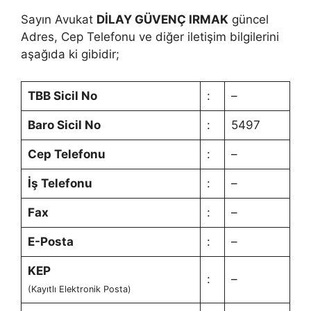
Sayın Avukat
DİLAY GÜVENÇ IRMAK
güncel
Adres, Cep Telefonu ve diğer iletişim bilgilerini
aşağıda ki gibidir;
TBB Sicil No
:
–
Baro Sicil No
:
5497
Cep Telefonu
:
–
İş Telefonu
:
–
Fax
:
–
E-Posta
:
–
KEP
:
–
(Kayıtlı Elektronik Posta)