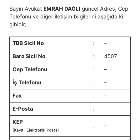
Sayın Avukat
EMRAH DAĞLI
güncel Adres, Cep
Telefonu ve diğer iletişim bilgilerini aşağıda ki
gibidir;
TBB Sicil No
:
–
Baro Sicil No
:
4507
Cep Telefonu
:
–
İş Telefonu
:
–
Fax
:
–
E-Posta
:
–
KEP
:
–
(Kayıtlı Elektronik Posta)