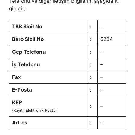
Telefonu ve diğer iletişim bilgilerini aşağıda ki
gibidir;
TBB Sicil No
:
–
Baro Sicil No
:
5234
Cep Telefonu
:
–
İş Telefonu
:
–
Fax
:
–
E-Posta
:
–
KEP
:
–
(Kayıtlı Elektronik Posta)
Adres
:
–