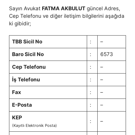
Sayın Avukat
FATMA AKBULUT
güncel Adres,
Cep Telefonu ve diğer iletişim bilgilerini aşağıda
ki gibidir;
TBB Sicil No
:
–
Baro Sicil No
:
6573
Cep Telefonu
:
–
İş Telefonu
:
–
Fax
:
–
E-Posta
:
–
KEP
:
–
(Kayıtlı Elektronik Posta)