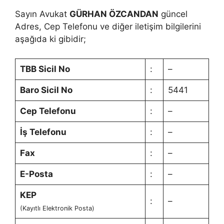
Sayın Avukat
GÜRHAN ÖZCANDAN
güncel
Adres, Cep Telefonu ve diğer iletişim bilgilerini
aşağıda ki gibidir;
TBB Sicil No
:
–
Baro Sicil No
:
5441
Cep Telefonu
:
–
İş Telefonu
:
–
Fax
:
–
E-Posta
:
–
KEP
:
–
(Kayıtlı Elektronik Posta)