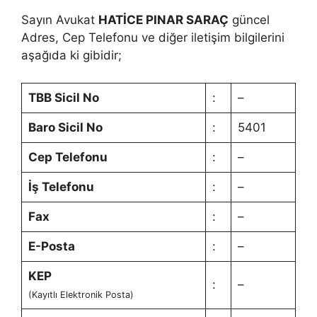
Sayın Avukat
HATİCE PINAR SARAÇ
güncel
Adres, Cep Telefonu ve diğer iletişim bilgilerini
aşağıda ki gibidir;
TBB Sicil No
:
–
Baro Sicil No
:
5401
Cep Telefonu
:
–
İş Telefonu
:
–
Fax
:
–
E-Posta
:
–
KEP
:
–
(Kayıtlı Elektronik Posta)