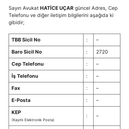
Sayın Avukat
HATİCE UÇAR
güncel Adres, Cep
Telefonu ve diğer iletişim bilgilerini aşağıda ki
gibidir;
TBB Sicil No
:
–
Baro Sicil No
:
2720
Cep Telefonu
:
–
İş Telefonu
:
–
Fax
:
–
E-Posta
:
–
KEP
:
–
(Kayıtlı Elektronik Posta)