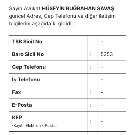
Sayın Avukat
HÜSEYİN BUĞRAHAN SAVAŞ
güncel Adres, Cep Telefonu ve diğer iletişim
bilgilerini aşağıda ki gibidir;
TBB Sicil No
:
–
Baro Sicil No
:
5253
Cep Telefonu
:
–
İş Telefonu
:
–
Fax
:
–
E-Posta
:
–
KEP
:
–
(Kayıtlı Elektronik Posta)