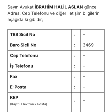
Sayın Avukat
İBRAHİM HALİL ASLAN
güncel
Adres, Cep Telefonu ve diğer iletişim bilgilerini
aşağıda ki gibidir;
TBB Sicil No
:
–
Baro Sicil No
:
3469
Cep Telefonu
:
–
İş Telefonu
:
–
Fax
:
–
E-Posta
:
–
KEP
:
–
(Kayıtlı Elektronik Posta)