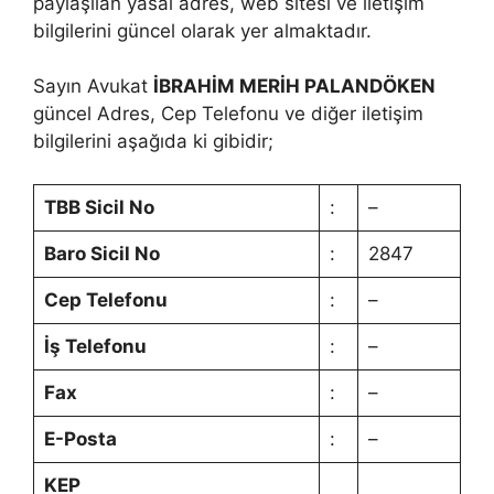
paylaşılan yasal adres, web sitesi ve iletişim
bilgilerini güncel olarak yer almaktadır.
Sayın Avukat
İBRAHİM MERİH PALANDÖKEN
güncel Adres, Cep Telefonu ve diğer iletişim
bilgilerini aşağıda ki gibidir;
TBB Sicil No
:
–
Baro Sicil No
:
2847
Cep Telefonu
:
–
İş Telefonu
:
–
Fax
:
–
E-Posta
:
–
KEP