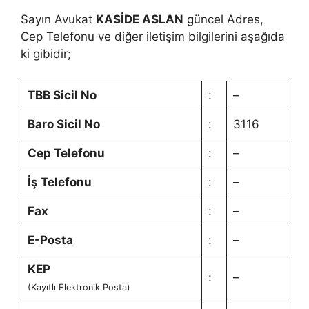
Sayın Avukat
KASİDE ASLAN
güncel Adres,
Cep Telefonu ve diğer iletişim bilgilerini aşağıda
ki gibidir;
TBB Sicil No
:
–
Baro Sicil No
:
3116
Cep Telefonu
:
–
İş Telefonu
:
–
Fax
:
–
E-Posta
:
–
KEP
:
–
(Kayıtlı Elektronik Posta)