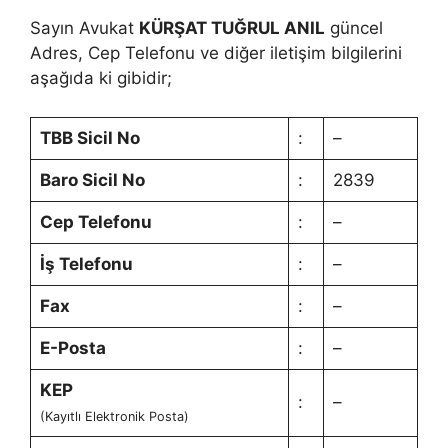
Sayın Avukat
KÜRŞAT TUĞRUL ANIL
güncel
Adres, Cep Telefonu ve diğer iletişim bilgilerini
aşağıda ki gibidir;
TBB Sicil No
:
–
Baro Sicil No
:
2839
Cep Telefonu
:
–
İş Telefonu
:
–
Fax
:
–
E-Posta
:
–
KEP
:
–
(Kayıtlı Elektronik Posta)