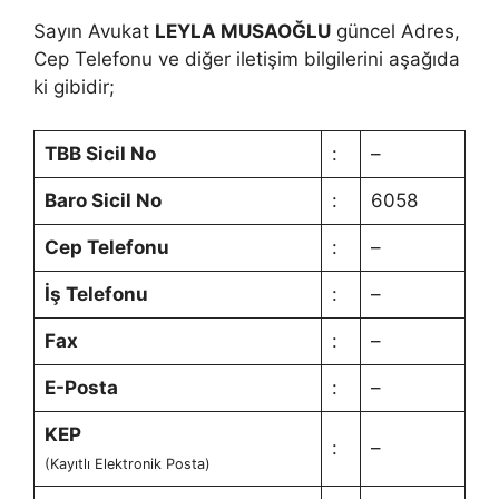
Sayın Avukat
LEYLA MUSAOĞLU
güncel Adres,
Cep Telefonu ve diğer iletişim bilgilerini aşağıda
ki gibidir;
TBB Sicil No
:
–
Baro Sicil No
:
6058
Cep Telefonu
:
–
İş Telefonu
:
–
Fax
:
–
E-Posta
:
–
KEP
:
–
(Kayıtlı Elektronik Posta)