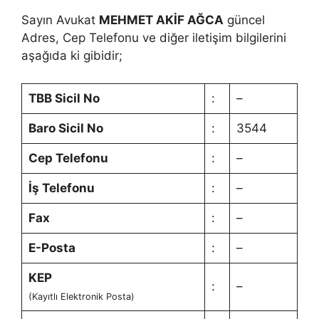
Sayın Avukat
MEHMET AKİF AĞCA
güncel
Adres, Cep Telefonu ve diğer iletişim bilgilerini
aşağıda ki gibidir;
TBB Sicil No
:
–
Baro Sicil No
:
3544
Cep Telefonu
:
–
İş Telefonu
:
–
Fax
:
–
E-Posta
:
–
KEP
:
–
(Kayıtlı Elektronik Posta)