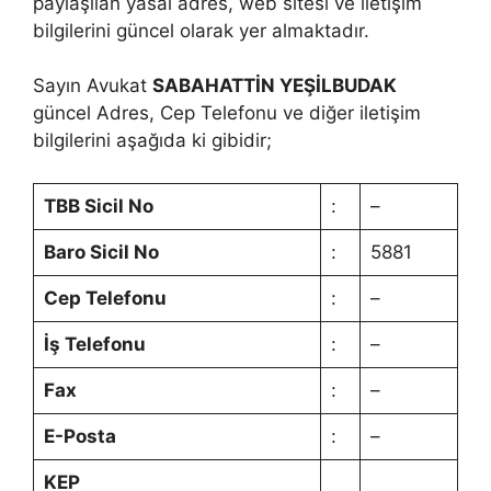
paylaşılan yasal adres, web sitesi ve iletişim
bilgilerini güncel olarak yer almaktadır.
Sayın Avukat
SABAHATTİN YEŞİLBUDAK
güncel Adres, Cep Telefonu ve diğer iletişim
bilgilerini aşağıda ki gibidir;
TBB Sicil No
:
–
Baro Sicil No
:
5881
Cep Telefonu
:
–
İş Telefonu
:
–
Fax
:
–
E-Posta
:
–
KEP