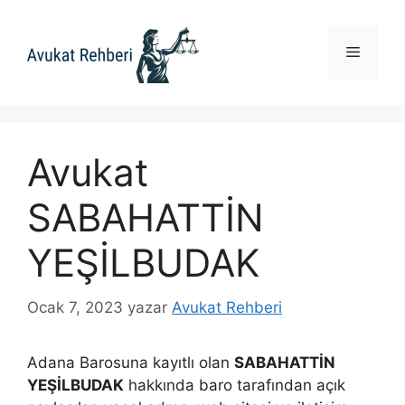
İçeriğe
atla
Menü
Avukat
SABAHATTİN
YEŞİLBUDAK
Ocak 7, 2023
yazar
Avukat Rehberi
Adana Barosuna kayıtlı olan
SABAHATTİN
YEŞİLBUDAK
hakkında baro tarafından açık