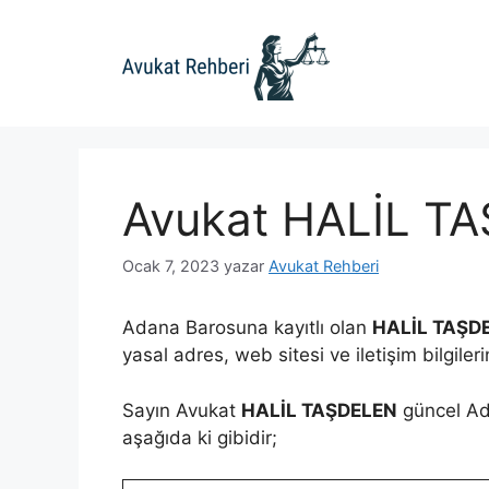
İçeriğe
atla
Avukat HALİL T
Ocak 7, 2023
yazar
Avukat Rehberi
Adana Barosuna kayıtlı olan
HALİL TAŞD
yasal adres, web sitesi ve iletişim bilgiler
Sayın Avukat
HALİL TAŞDELEN
güncel Adr
aşağıda ki gibidir;