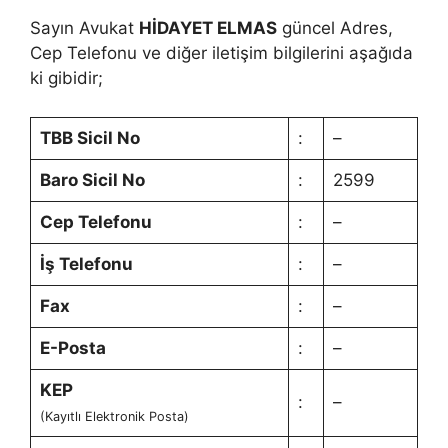
Sayın Avukat
HİDAYET ELMAS
güncel Adres,
Cep Telefonu ve diğer iletişim bilgilerini aşağıda
ki gibidir;
TBB Sicil No
:
–
Baro Sicil No
:
2599
Cep Telefonu
:
–
İş Telefonu
:
–
Fax
:
–
E-Posta
:
–
KEP
:
–
(Kayıtlı Elektronik Posta)