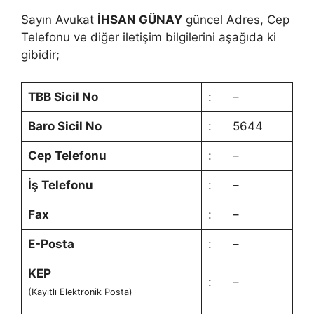
Sayın Avukat
İHSAN GÜNAY
güncel Adres, Cep
Telefonu ve diğer iletişim bilgilerini aşağıda ki
gibidir;
TBB Sicil No
:
–
Baro Sicil No
:
5644
Cep Telefonu
:
–
İş Telefonu
:
–
Fax
:
–
E-Posta
:
–
KEP
:
–
(Kayıtlı Elektronik Posta)