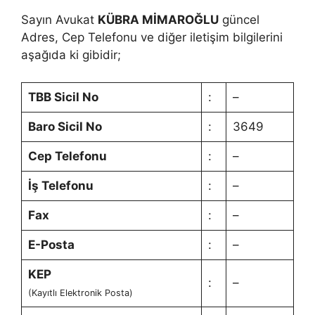
Sayın Avukat
KÜBRA MİMAROĞLU
güncel
Adres, Cep Telefonu ve diğer iletişim bilgilerini
aşağıda ki gibidir;
TBB Sicil No
:
–
Baro Sicil No
:
3649
Cep Telefonu
:
–
İş Telefonu
:
–
Fax
:
–
E-Posta
:
–
KEP
:
–
(Kayıtlı Elektronik Posta)